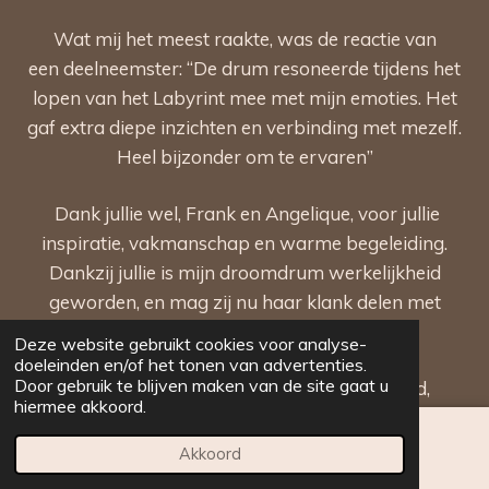
Wat mij het meest raakte, was de reactie van
een deelneemster:
“De drum resoneerde tijdens het
lopen van het Labyrint mee met mijn emoties. Het
gaf extra diepe inzichten en verbinding met mezelf.
Heel bijzonder om te ervaren”
Dank jullie wel, Frank en Angelique, voor jullie
inspiratie, vakmanschap en warme begeleiding.
Dankzij jullie is mijn droomdrum werkelijkheid
geworden, en mag zij nu haar klank delen met
iedereen die het labyrint bewandelt.
Deze website gebruikt cookies voor analyse-
doeleinden en/of het tonen van advertenties.
Door gebruik te blijven maken van de site gaat u
Met een warm hart en diepe dankbaarheid,
hiermee akkoord.
Mertine Middelkoop
Akkoord
E-mailadres
Facebook