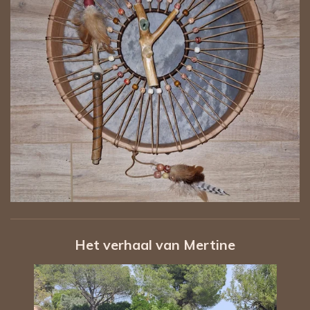
Het
verhaal
van Mertine