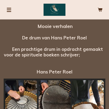
Ga
direct
naar
de
Mooie verhalen
hoofdinhoud
De drum van Hans Peter
Roel
Een prachtige drum in opdracht gemaakt
voor de spirituele boeken schrijver;
Hans Peter Roel