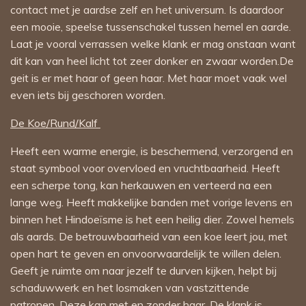
contact met je aardse zelf en het universum. Is daardoor
een mooie, speelse tussenschakel tussen hemel en aarde.
Laat je vooral verrassen welke klank er mag onstaan want
dit kan van heel licht tot zeer donker en zwaar worden.De
geit is er met haar of geen haar. Met haar moet vaak wel
even iets bij geschoren worden.
De Koe/Rund/Kalf
Heeft een warme energie, is beschermend, verzorgend en
staat symbool voor overvloed en vruchtbaarheid. Heeft
een scherpe tong, kan herkauwen en verteerd na een
lange weg. Heeft makkelijke banden met vorige levens en
binnen het Hindoeïsme is het een heilig dier. Zowel hemels
als aards. De betrouwbaarheid van een koe leert jou, met
open hart te geven en onvoorwaardelijk te willen delen.
Geeft je ruimte om naar jezelf te durven kijken, helpt bij
schaduwwerk en het losmaken van vastzittende
patronen. Deze kan met en zonder haar. De klank is