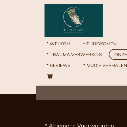
Ga
direct
naar
de
hoofdinhoud
* WELKOM
* THUISKOMEN
* TRAUMA VERWERKING
ONZE
* REVIEWS
* MOOIE VERHALEN
* Algemene Voorwaarden