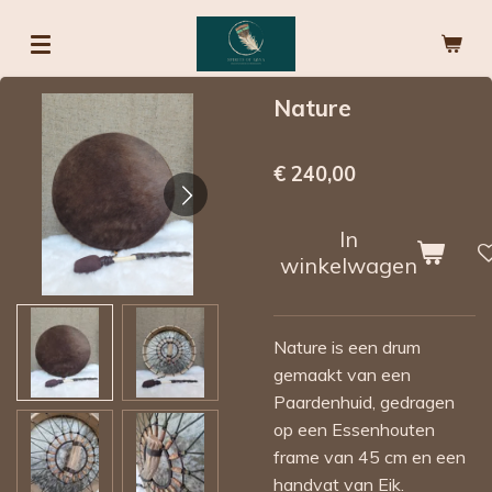
Ga
direct
naar
Nature
de
hoofdinhoud
€ 240,00
In
winkelwagen
Nature is een drum
gemaakt van een
Paardenhuid, gedragen
op een Essenhouten
frame van 45 cm en een
handvat van Eik.