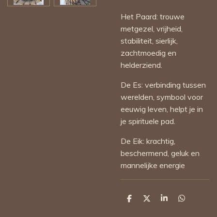
Het Paard: trouwe
metgezel, vrijheid,
stabiliteit, sierlijk,
zachtmoedig en
helderziend.
De Es: verbinding tussen
werelden, symbool voor
eeuwig leven, helpt je in
je spirituele pad.
De Eik: krachtig,
beschermend, geluk en
mannelijke energie
D
D
S
D
e
e
h
e
l
e
a
l