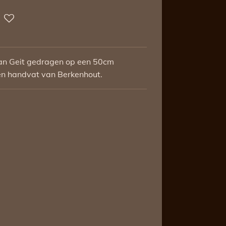
an Geit gedragen op een 50cm
en handvat van Berkenhout.