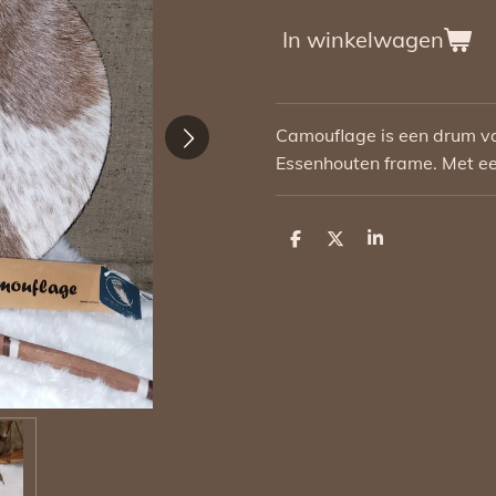
In winkelwagen
Camouflage is een drum v
Essenhouten frame. Met e
D
D
S
e
e
h
l
e
a
e
l
r
n
e