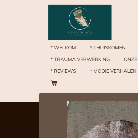
Ga
direct
naar
de
hoofdinhoud
* WELKOM
* THUISKOMEN
* TRAUMA VERWERKING
ONZE
* REVIEWS
* MOOIE VERHALEN