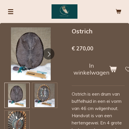
Ga
direct
naar
de
Ostrich
hoofdinhoud
€ 270,00
In
winkelwagen
Ostrich is een drum van
buffelhuid in een ei vorm
van 46 cm wilgenhout.
Handvat is van een
hertengewei. En 4 grote