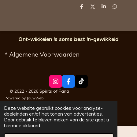
D
D
S
D
e
e
h
e
l
e
a
l
e
l
r
e
n
e
n
Ont-wikkelen is soms best in-gewikkeld
* Algemene Voorwaarden
I
F
T
n
a
i
© 2022 - 2026 Spirits of Fana
s
c
k
Powered by
JouwWeb
t
e
T
a
b
o
Deze website gebruikt cookies voor analyse-
g
o
k
doeleinden en/of het tonen van advertenties.
r
o
Door gebruik te blijven maken van de site gaat u
a
k
hiermee akkoord.
m