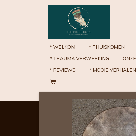
Ga
direct
naar
de
hoofdinhoud
* WELKOM
* THUISKOMEN
* TRAUMA VERWERKING
ONZE
* REVIEWS
* MOOIE VERHALEN