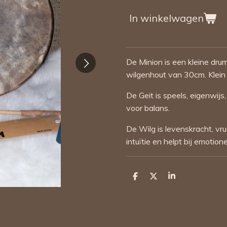
In winkelwagen
De Minion is een kleine dru
wilgenhout van 30cm. Klein
De Geit is speels, eigenwij
voor balans.
De Wilg is levenskracht, v
intuïtie en helpt bij emotio
D
D
S
e
e
h
l
e
a
e
l
r
n
e