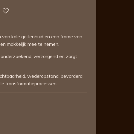
m van kale geitenhuid en een frame van
 en makkelijk mee te nemen.
s, onderzoekend, verzorgend en zorgt
ruchtbaarheid, wederopstand, bevorderd
nele transformatieprocessen.