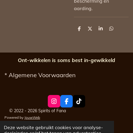
bescherming en
aarding.
D
D
S
D
e
e
h
e
l
e
a
l
e
l
r
e
n
e
n
Ont-wikkelen is soms best in-gewikkeld
* Algemene Voorwaarden
I
F
T
n
a
i
© 2022 - 2026 Spirits of Fana
s
c
k
Powered by
JouwWeb
t
e
T
a
b
o
Deze website gebruikt cookies voor analyse-
g
o
k