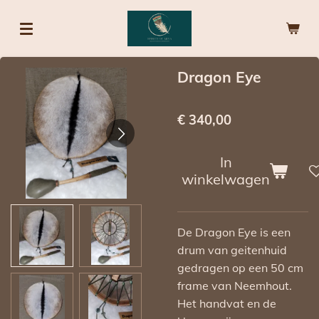
Ga
direct
naar
de
Dragon Eye
hoofdinhoud
€ 340,00
In
winkelwagen
De Dragon Eye is een
drum van geitenhuid
gedragen op een 50 cm
frame van Neemhout.
Het handvat en de