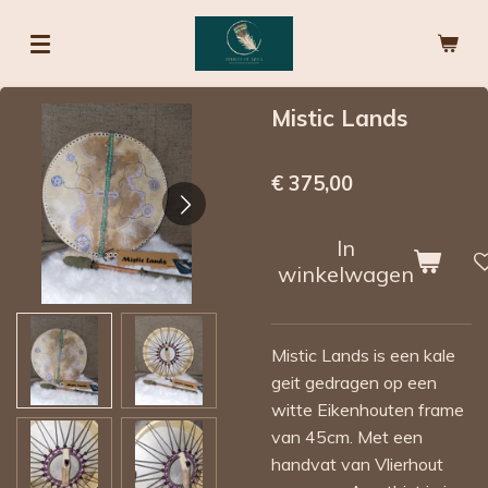
Ga
direct
naar
de
Mistic Lands
hoofdinhoud
€ 375,00
In
winkelwagen
Mistic Lands is een kale
geit gedragen op een
witte Eikenhouten frame
van 45cm. Met een
handvat van Vlierhout