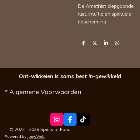
De Amethist diepgaande
rust, intuïtie en spirituele
bescherming
D
D
S
D
e
e
h
e
l
e
a
l
e
l
r
e
n
e
n
Ont-wikkelen is soms best in-gewikkeld
* Algemene Voorwaarden
I
F
T
n
a
i
© 2022 - 2026 Spirits of Fana
s
c
k
Powered by
JouwWeb
t
e
T