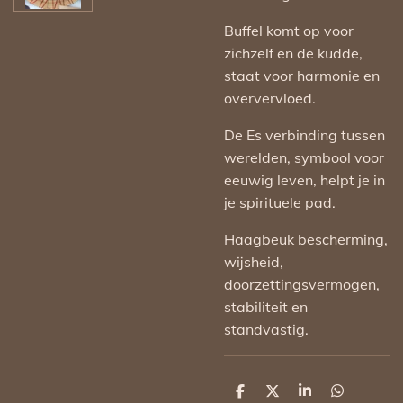
Buffel komt op voor
zichzelf en de kudde,
staat voor harmonie en
oververvloed.
De Es verbinding tussen
werelden, symbool voor
eeuwig leven, helpt je in
je spirituele pad.
Haagbeuk bescherming,
wijsheid,
doorzettingsvermogen,
stabiliteit en
standvastig.
D
D
S
D