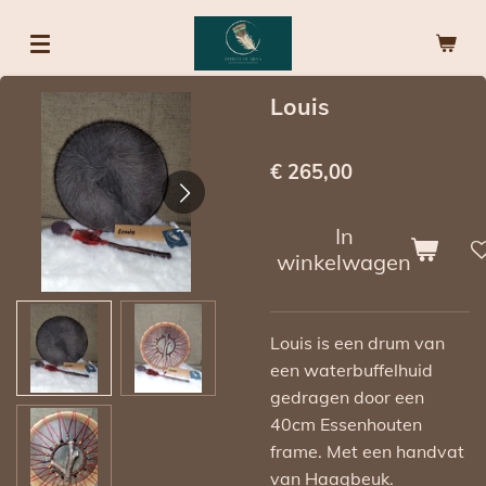
Ga
direct
naar
Louis
de
hoofdinhoud
€ 265,00
In
winkelwagen
Louis is een drum van
een waterbuffelhuid
gedragen door een
40cm Essenhouten
frame. Met een handvat
van Haagbeuk.